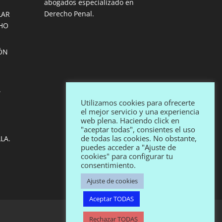
abogados especializado en
Derecho Penal.
LAR
HO
IÓN
.
Utilizamos cookies para ofrecerte
el mejor servicio y una experiencia
web plena. Haciendo click en
"aceptar todas", consientes el uso
de todas las cookies. No obstante,
LA.
puedes acceder a "Ajuste de
cookies" para configurar tu
consentimiento.
Ajuste de cookies
Aceptar TODAS
Rechazar TODAS