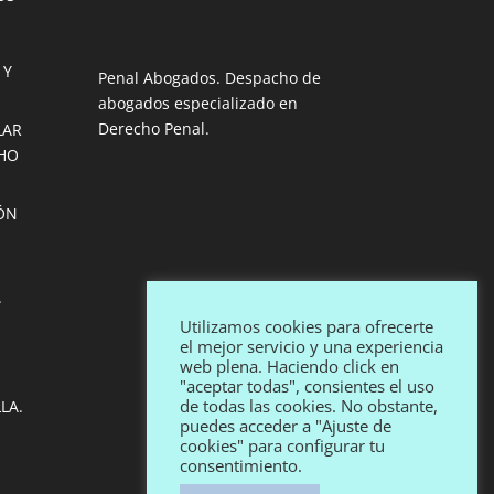
 Y
Penal Abogados. Despacho de
abogados especializado en
Derecho Penal.
LAR
HO
IÓN
.
Utilizamos cookies para ofrecerte
el mejor servicio y una experiencia
web plena. Haciendo click en
"aceptar todas", consientes el uso
de todas las cookies. No obstante,
LA.
puedes acceder a "Ajuste de
cookies" para configurar tu
consentimiento.